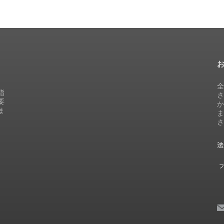
指
要
ま