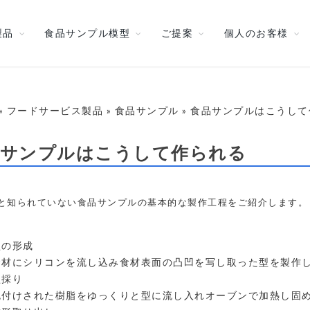
製品
食品サンプル模型
ご提案
個人のお客様
» フードサービス製品 » 食品サンプル » 食品サンプルはこうし
品サンプルはこうして作られる
と知られていない食品サンプルの基本的な製作工程をご紹介します。
型の形成
食材にシリコンを流し込み食材表面の凸凹を写し取った型を製作
型採り
色付けされた樹脂をゆっくりと型に流し入れオーブンで加熱し固