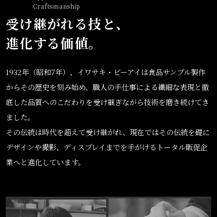
Craftsmanship
受け継がれる技と、
進化する価値。
1932年（昭和7年）、イワサキ・ビーアイは食品サンプル製作
から
その歴史を刻み始め、職人の手仕事による繊細な表現と
徹
底した品質へのこだわりを受け継ぎながら
技術を磨き続けてき
ました。
その伝統は時代を超えて受け継がれ、現在では
その伝統を礎に
デザインや撮影、ディスプレイまでを
手がけるトータル販促企
業へと進化しています。