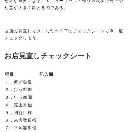
せ方が重要になる。メニューブックの作り方次第で売上や
利益が大きく変わるのである。
自店の見直しできましたか？下のチェックシートで今一度
チェックしよう。
お店見直しチェックシート
項目
記入欄
１．何が自慢
２．狙う客層
３．狙う商圏
４．売上目標
５．利益目標
６．来客数目標
７．平均客単価