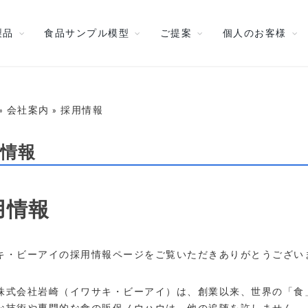
製品
食品サンプル模型
ご提案
個人のお客様
» 会社案内 » 採用情報
情報
用情報
キ・ビーアイの採用情報ページをご覧いただきありがとうござい
株式会社岩崎（イワサキ・ビーアイ）は、創業以来、世界の「食
な技術や専門的な食の販促ノウハウは、他の追随を許しません。